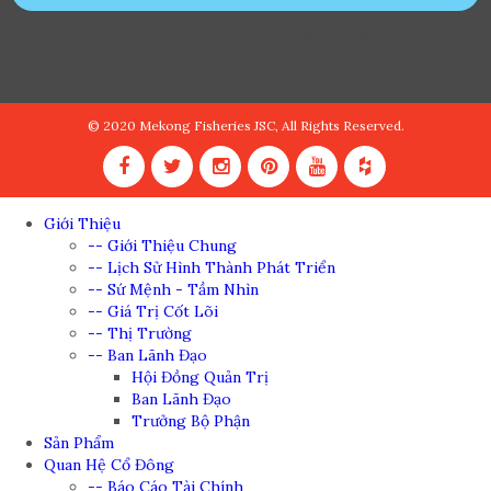
đệ nhất truyện
de nhat truyen
truyện tranh
truyen tranh
truyện tranh ngôn tình
truyện tranh
online
truyện tranh hàn quốc
truyện tranh trung quốc
© 2020 Mekong Fisheries JSC, All Rights Reserved.
Giới Thiệu
-- Giới Thiệu Chung
-- Lịch Sử Hình Thành Phát Triển
-- Sứ Mệnh - Tầm Nhìn
-- Giá Trị Cốt Lõi
-- Thị Trường
-- Ban Lãnh Đạo
Hội Đồng Quản Trị
Ban Lãnh Đạo
Trưởng Bộ Phận
Sản Phẩm
Quan Hệ Cổ Đông
-- Báo Cáo Tài Chính