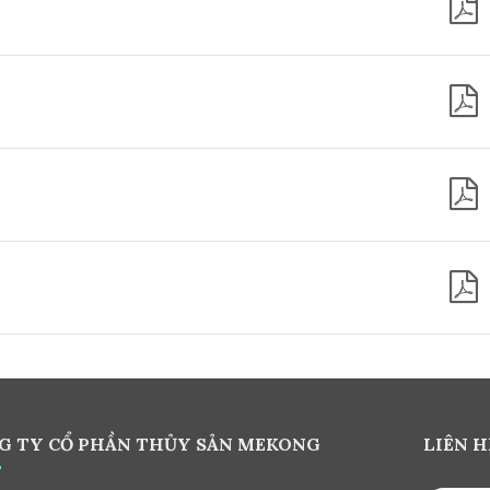
G TY CỔ PHẦN THỦY SẢN MEKONG
LIÊN H