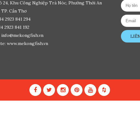
ô 24, Khu Công Nghiệp Trà Nóc, Phường Thới An
 TP. Cần Thơ
84 2923 841 294
84 2923 841 192
: info@mekongfish.vn
LIÊ
te: www.mekongfish.vn
ine
truyện tranh hàn quốc
truyện tranh trung quốc