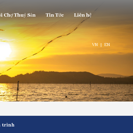
i Chợ Thuỷ Sản
Tin Tức
Liên hệ
VN
|
EN
 trình