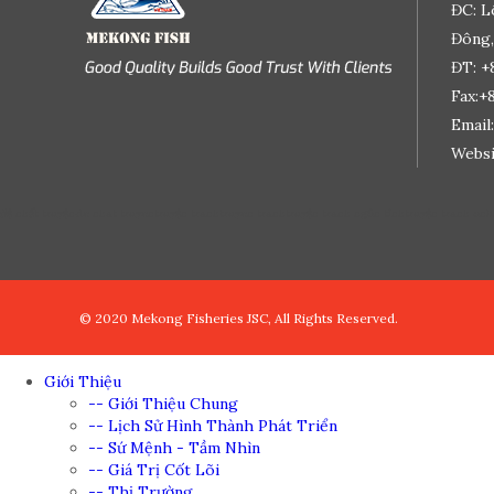
ĐC: L
Đông,
ĐT: +
Fax:+
Email
Websi
đệ nhất truyện
de nhat truyen
truyện tranh
truyen tranh
truyện tranh ngôn tình
truyện tranh onl
© 2020 Mekong Fisheries JSC, All Rights Reserved.
Giới Thiệu
-- Giới Thiệu Chung
-- Lịch Sử Hình Thành Phát Triển
-- Sứ Mệnh - Tầm Nhìn
-- Giá Trị Cốt Lõi
-- Thị Trường