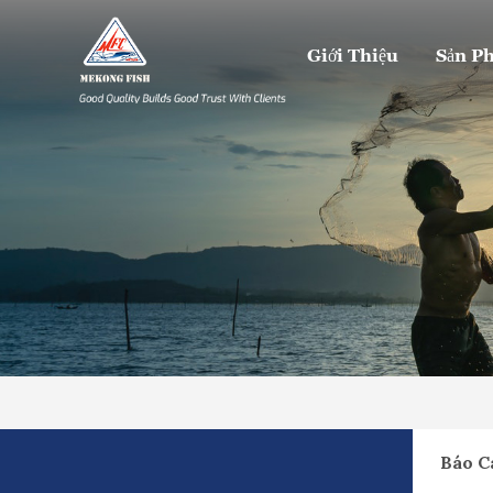
Giới Thiệu
Sản P
Báo C