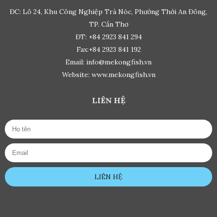
ĐC: Lô 24, Khu Công Nghiệp Trà Nóc, Phường Thới An Đông,
TP. Cần Thơ
ĐT: +84 2923 841 294
Fax:+84 2923 841 192
Email: info@mekongfish.vn
Website: www.mekongfish.vn
LIÊN HỆ
LIÊN HỆ
đệ nhất truyện
de nhat truyen
truyện tranh
truyen tranh
truyện tranh ngôn tình
truyện tranh
online
truyện tranh hàn quốc
truyện tranh trung quốc