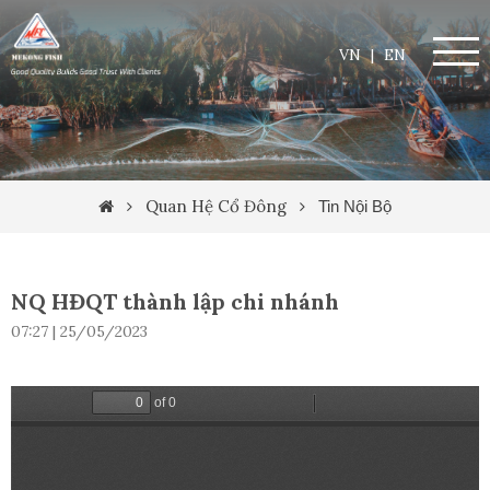
VN
|
EN
Quan Hệ Cổ Đông
Tin Nội Bộ
NQ HĐQT thành lập chi nhánh
07:27 | 25/05/2023