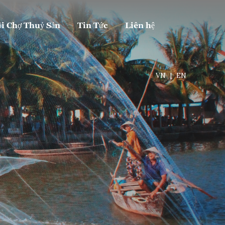
i Chợ Thuỷ Sản
Tin Tức
Liên hệ
VN
|
EN