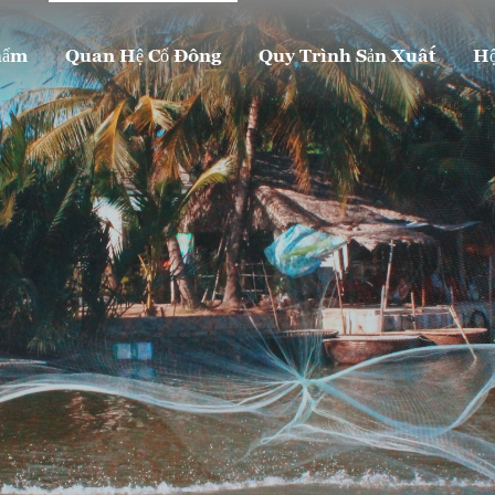
hẩm
Quan Hệ Cổ Đông
Quy Trình Sản Xuất
Hộ
QUAN HỆ CỔ ĐÔNG