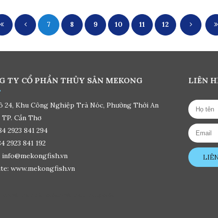
7
8
9
10
11
12
G TY CỔ PHẦN THỦY SẢN MEKONG
LIÊN H
ô 24, Khu Công Nghiệp Trà Nóc, Phường Thới An
 TP. Cần Thơ
84 2923 841 294
84 2923 841 192
: info@mekongfish.vn
LIÊ
te: www.mekongfish.vn
ine
truyện tranh hàn quốc
truyện tranh trung quốc