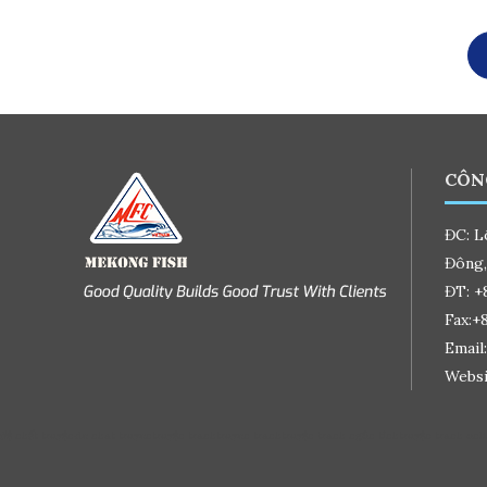
CÔN
ĐC: L
Đông,
ĐT: +
Fax:+
Email
Websi
đệ nhất truyện
de nhat truyen
truyện tranh
truyen tranh
truyện tranh ngôn tình
truyện tranh onl