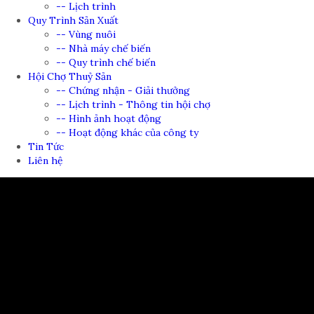
-- Lịch trình
Quy Trình Sản Xuất
-- Vùng nuôi
-- Nhà máy chế biến
-- Quy trình chế biến
Hội Chợ Thuỷ Sản
-- Chứng nhận - Giải thưởng
-- Lịch trình - Thông tin hội chợ
-- Hình ảnh hoạt động
-- Hoạt động khác của công ty
Tin Tức
Liên hệ