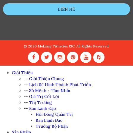
LIÊN HỆ
đệ nhất truyện
de nhat truyen
truyện tranh
truyen tranh
truyện tranh ngôn tình
truyện tranh
online
truyện tranh hàn quốc
truyện tranh trung quốc
© 2020 Mekong Fisheries JSC, All Rights Reserved.
Giới Thiệu
-- Giới Thiệu Chung
-- Lịch Sử Hình Thành Phát Triển
-- Sứ Mệnh - Tầm Nhìn
-- Giá Trị Cốt Lõi
-- Thị Trường
-- Ban Lãnh Đạo
Hội Đồng Quản Trị
Ban Lãnh Đạo
Trưởng Bộ Phận
Sản Phẩm