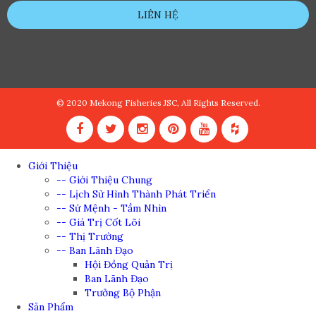
LIÊN HỆ
đệ nhất truyện
de nhat truyen
truyện tranh
truyen tranh
truyện tranh ngôn tình
truyện tranh
online
truyện tranh hàn quốc
truyện tranh trung quốc
© 2020 Mekong Fisheries JSC, All Rights Reserved.
Giới Thiệu
-- Giới Thiệu Chung
-- Lịch Sử Hình Thành Phát Triển
-- Sứ Mệnh - Tầm Nhìn
-- Giá Trị Cốt Lõi
-- Thị Trường
-- Ban Lãnh Đạo
Hội Đồng Quản Trị
Ban Lãnh Đạo
Trưởng Bộ Phận
Sản Phẩm