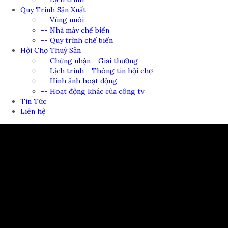
Quy Trình Sản Xuất
-- Vùng nuôi
-- Nhà máy chế biến
-- Quy trình chế biến
Hội Chợ Thuỷ Sản
-- Chứng nhận - Giải thưởng
-- Lịch trình - Thông tin hội chợ
-- Hình ảnh hoạt động
-- Hoạt động khác của công ty
Tin Tức
Liên hệ