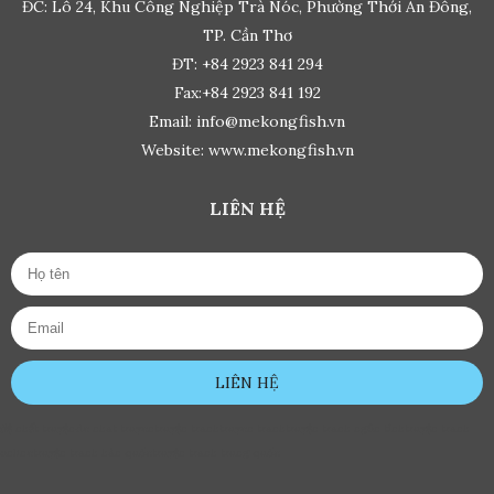
ĐC: Lô 24, Khu Công Nghiệp Trà Nóc, Phường Thới An Đông,
TP. Cần Thơ
ĐT: +84 2923 841 294
Fax:+84 2923 841 192
Email: info@mekongfish.vn
Website: www.mekongfish.vn
LIÊN HỆ
LIÊN HỆ
đệ nhất truyện
de nhat truyen
truyện tranh
truyen tranh
truyện tranh ngôn tình
truyện tranh
online
truyện tranh hàn quốc
truyện tranh trung quốc