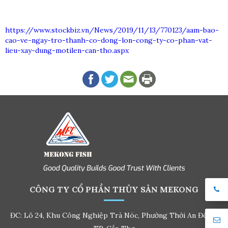
https://www.stockbiz.vn/News/2019/11/13/770123/aam-bao-
cao-ve-ngay-tro-thanh-co-dong-lon-cong-ty-co-phan-vat-
lieu-xay-dung-motilen-can-tho.aspx
CÔNG TY CỔ PHẦN THỦY SẢN MEKONG
ĐC: Lô 24, Khu Công Nghiệp Trà Nóc, Phường Thới An Đông,